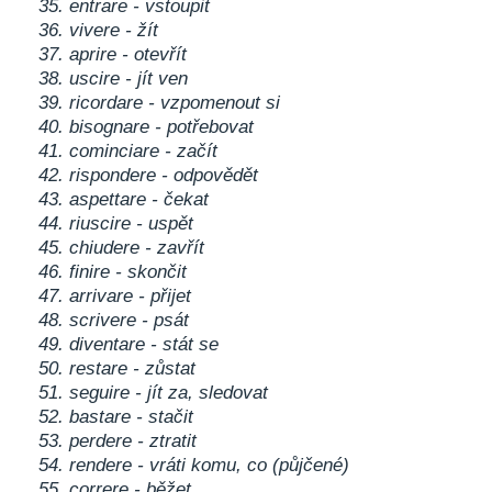
35. entrare - vstoupit
36. vivere - žít
37. aprire - otevřít
38. uscire - jít ven
39. ricordare - vzpomenout si
40. bisognare - potřebovat
41. cominciare - začít
42. rispondere - odpovědět
43. aspettare - čekat
44. riuscire - uspět
45. chiudere - zavřít
46. finire - skončit
47. arrivare - přijet
48. scrivere - psát
49. diventare - stát se
50. restare - zůstat
51. seguire - jít za, sledovat
52. bastare - stačit
53. perdere - ztratit
54. rendere - vráti komu, co (půjčené)
55. correre - běžet