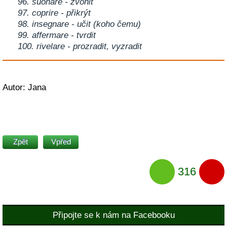
96. suonare - zvonit
97. coprire - přikrýt
98. insegnare - učit (koho čemu)
99. affermare - tvrdit
100. rivelare - prozradit, vyzradit
Autor: Jana
Zpět
Vpřed
316
Připojte se k nám na Facebooku