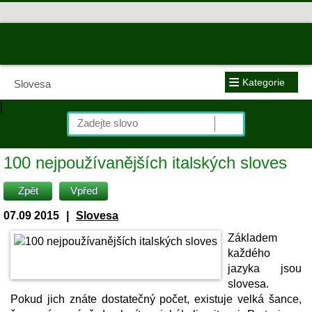
≡
Kategorie
Slovesa
|
100 nejpoužívanějších italských sloves
Zpět
Vpřed
07.09 2015
|
Slovesa
Základem
každého
jazyka jsou
slovesa.
Pokud jich znáte dostatečný počet, existuje velká šance,