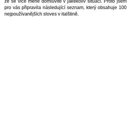
že se více méně domluvíte v jakékoliv situaci. Proto jsem
pro vás připravila následující seznam, který obsahuje 100
nejpoužívanějších sloves v italštině.