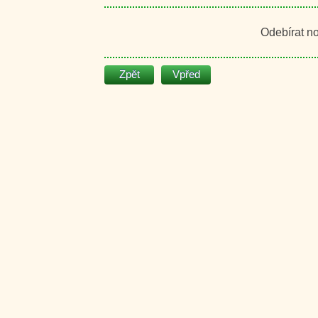
Odebírat n
Zpět
Vpřed