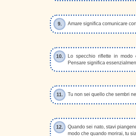
Amare significa comunicare con l’
9.
Lo specchio riflette in modo
10.
Pensare significa essenzialmen
Tu non sei quello che sembri nei
11.
Quando sei nato, stavi piangendo 
12.
modo che quando morirai, tu sia