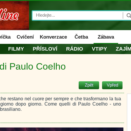
Search
víčka
Cvičení
Konverzace
Četba
Zábava
FILMY
PŘÍSLOVÍ
RÁDIO
VTIPY
ZAJÍ
i di Paulo Coelho
Zpět
Vpřed
 che restano nel cuore per sempre e che trasformano la tua
, giorno dopo giorno. Come quelli di Paulo Coelho - uno
 brasiliano.