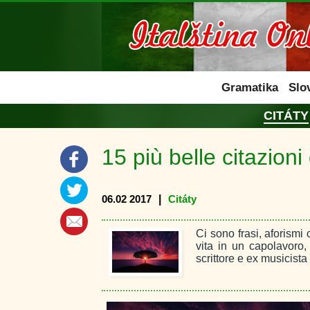
Italština online
Gramatika
Slo
CITÁTY
15 più belle citazion
06.02 2017
|
Citáty
Ci sono frasi, aforismi
vita in un capolavoro
scrittore e ex musicista