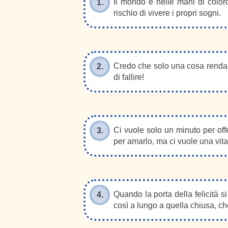
Il mondo è nelle mani di coloro
1.
rischio di vivere i propri sogni.
Credo che solo una cosa renda i
2.
di fallire!
Ci vuole solo un minuto per off
3.
per amarlo, ma ci vuole una vita
Quando la porta della felicità s
4.
così a lungo a quella chiusa, c