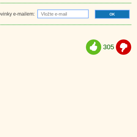
ovinky e-mailem:
OK
305