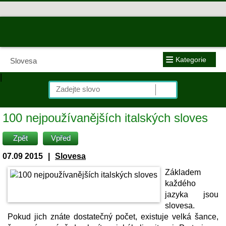
≡
Kategorie
Slovesa
|
100 nejpoužívanějších italských sloves
Zpět
Vpřed
07.09 2015
|
Slovesa
Základem
každého
jazyka jsou
slovesa.
Pokud jich znáte dostatečný počet, existuje velká šance,