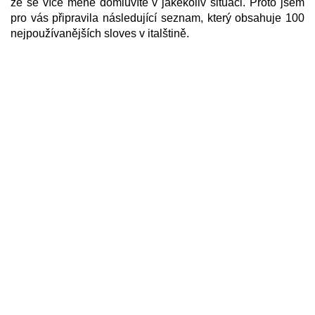
že se více méně domluvíte v jakékoliv situaci. Proto jsem
pro vás připravila následující seznam, který obsahuje 100
nejpoužívanějších sloves v italštině.