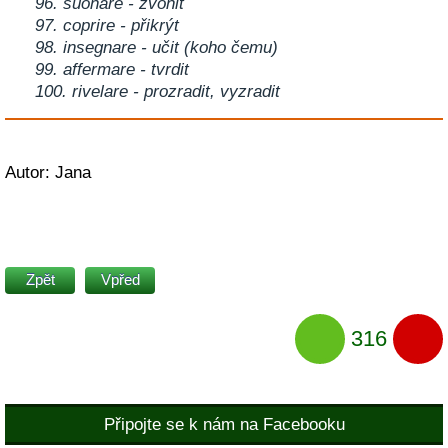
96. suonare - zvonit
97. coprire - přikrýt
98. insegnare - učit (koho čemu)
99. affermare - tvrdit
100. rivelare - prozradit, vyzradit
Autor: Jana
Zpět
Vpřed
316
Připojte se k nám na Facebooku