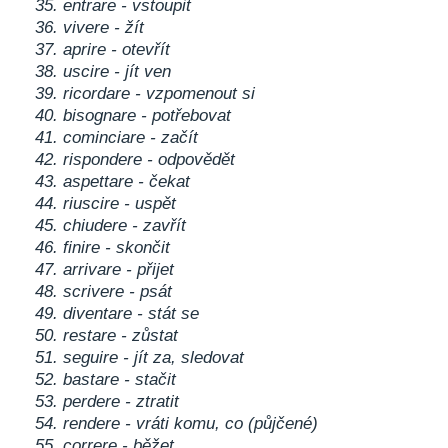
35. entrare - vstoupit
36. vivere - žít
37. aprire - otevřít
38. uscire - jít ven
39. ricordare - vzpomenout si
40. bisognare - potřebovat
41. cominciare - začít
42. rispondere - odpovědět
43. aspettare - čekat
44. riuscire - uspět
45. chiudere - zavřít
46. finire - skončit
47. arrivare - přijet
48. scrivere - psát
49. diventare - stát se
50. restare - zůstat
51. seguire - jít za, sledovat
52. bastare - stačit
53. perdere - ztratit
54. rendere - vráti komu, co (půjčené)
55. correre - běžet