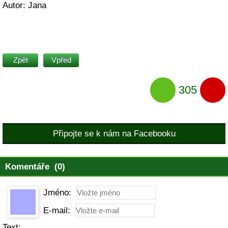
Autor: Jana
Zpět
Vpřed
305
Připojte se k nám na Facebooku
Komentáře (0)
Jméno:
E-mail:
Text: