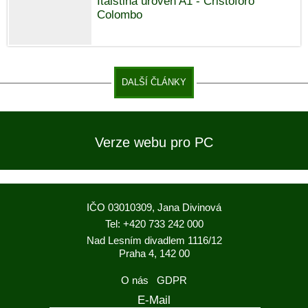
Italština úroveň A1 - Cristoforo
Colombo
DALŠÍ ČLÁNKY
Verze webu pro PC
IČO 03010309, Jana Divinová
Tel: +420 733 242 000
Nad Lesním divadlem 1116/12
Praha 4, 142 00
O nás
GDPR
E-Mail