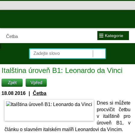
≡
Kategorie
Četba
|
Italština úroveň B1: Leonardo da Vinci
Zpět
Vpřed
18.08 2016
|
Četba
Dnes si můžete
procvičit četbu
v italštině pro
úroveň B1, v
článku o slavném italském malíři Leonardovi da Vincim.