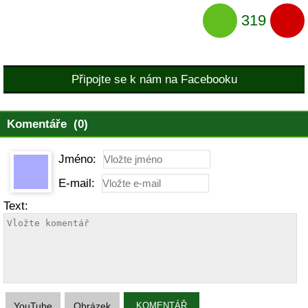
319
Připojte se k nám na Facebooku
Komentáře (0)
Jméno:
E-mail:
Text:
YouTube
Obrázek
KOMENTÁŘ