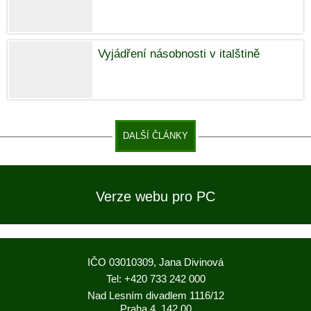
Vyjádření násobnosti v italštině
DALŠÍ ČLÁNKY
Verze webu pro PC
IČO 03010309, Jana Divinová
Tel: +420 733 242 000
Nad Lesním divadlem 1116/12
Praha 4, 142 00