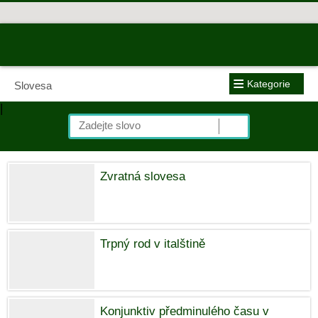
≡
Kategorie
Slovesa
|
Zvratná slovesa
Trpný rod v italštině
Konjunktiv předminulého času v