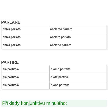
PARLARE
abbia parlato
abbiamo parlato
abbia parlato
abbiate parlato
abbia parlato
abbiano parlato
PARTIRE
sia partito/a
siamo partiti/e
sia partito/a
siate partiti/e
sia partito/a
siano partiti/e
Příklady konjunktivu minulého: