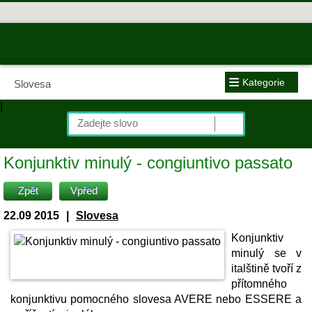
≡
Kategorie
Slovesa
|
Konjunktiv minulý - congiuntivo passato
Zpět
Vpřed
22.09 2015
|
Slovesa
Konjunktiv
minulý se v
italštině tvoří z
přítomného
konjunktivu pomocného slovesa AVERE nebo ESSERE a